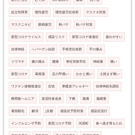
起立性障害
慢性疲労
慢性疲労症候群
マスクネ対策
マスクニキビ
眼精疲労
秋バテ
秋バテ対策
新型コロナウイルス
感染リスク
新型コロナ後遺症
疲れやすい
自律神経
へバーデン結節
手根管症候群
手の痛み
リウマチ
膝の痛み
腰痛
脊柱管狭窄症
神経痛
痛い
新型コロナ
葛根湯
足の甲痛い
かかと痛い
土踏まず痛い
ワクチン接種後遺症
症状
寒暖差アレルギー
自律神経失調症
椎間板ヘルニア
逆流性食道炎
下痢
腹痛
脳梗塞
暑熱順化
解消
j京都
感染症予防対策
感染症流行
インフルエンザ予防
新型コロナ予防
河原町
食べ過ぎ胃もたれ