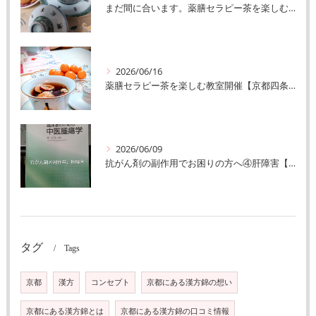
まだ間に合います。薬膳セラピー茶を楽しむ教室【京都四条河原町漢方錦】
2026/06/16
薬膳セラピー茶を楽しむ教室開催【京都四条河原町漢方錦】
2026/06/09
抗がん剤の副作用でお困りの方へ④肝障害【京都四条河原町漢方錦】
タグ
Tags
京都
漢方
コンセプト
京都にある漢方錦の想い
京都にある漢方錦とは
京都にある漢方錦の口コミ情報