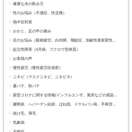
健康な水の飲み方
性のお悩み（不感症、性交痛）
熱中症対策
かかと、足の甲の痛み
目のお悩み（眼精疲労、白内障、飛蚊症、加齢性黄斑変性、緑内障）
起立性障害（6月病、フクロウ型体質）
お客様の声
慢性疲労（慢性疲労症候群）
ニキビ（マスクニキビ、ニキビネ）
夏バテ、秋バテ
新型コロナに関する情報(インフルエンザ、風邪などの感染症予防も含みます）
腱鞘炎、へバーデン結節、ばね指、ドケルバン病、手根管症候群、リウマチ
抜け毛、薄毛
気象病
不眠症