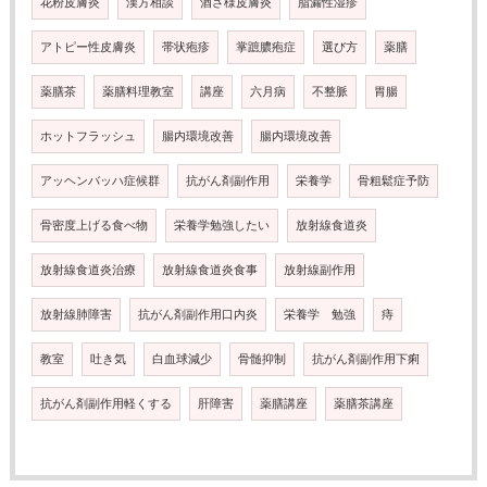
花粉皮膚炎
漢方相談
酒さ様皮膚炎
脂漏性湿疹
アトピー性皮膚炎
帯状疱疹
掌蹠膿疱症
選び方
薬膳
薬膳茶
薬膳料理教室
講座
六月病
不整脈
胃腸
ホットフラッシュ
腸内環境改善
腸内環境改善
アッヘンバッハ症候群
抗がん剤副作用
栄養学
骨粗鬆症予防
骨密度上げる食べ物
栄養学勉強したい
放射線食道炎
放射線食道炎治療
放射線食道炎食事
放射線副作用
放射線肺障害
抗がん剤副作用口内炎
栄養学 勉強
痔
教室
吐き気
白血球減少
骨髄抑制
抗がん剤副作用下痢
抗がん剤副作用軽くする
肝障害
薬膳講座
薬膳茶講座