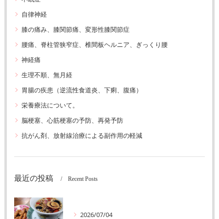
自律神経
膝の痛み、膝関節痛、変形性膝関節症
腰痛、脊柱管狭窄症、椎間板ヘルニア、ぎっくり腰
神経痛
生理不順、無月経
胃腸の疾患（逆流性食道炎、下痢、腹痛）
栄養療法について。
脳梗塞、心筋梗塞の予防、再発予防
抗がん剤、放射線治療による副作用の軽減
最近の投稿
Recent Posts
2026/07/04