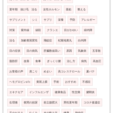
更年期 抜け毛 治る
女性ホルモン
亜鉛
整える
サプリメント
シミ
サプリ
栄養
予防
アレルギー
対策
紫外線
値段
クラシエ
目がかゆい
緑内障
治る
加齢黄斑変性
飛蚊症
杞菊地黄丸
白内障
目の症状
目の病気
肝臓数値高い
原因
気象病
五苓散
脂肪肝
改善
食事
ぎっくり腰
治し方
病気
高血圧
お客様の声
肩こり
めまい
高コレステロール
夏バテ
ヘモグロビンa1c
黄斑上膜
手術
おすすめ
不感症
エキナセア
インフルエンザ
健康食品
性交痛
腱鞘炎
生理痛
夜間の頻尿
前立腺肥大
男性更年期
コロナ後遺症
足のだるさ
むくみ
水の飲み方
健康
熱中症