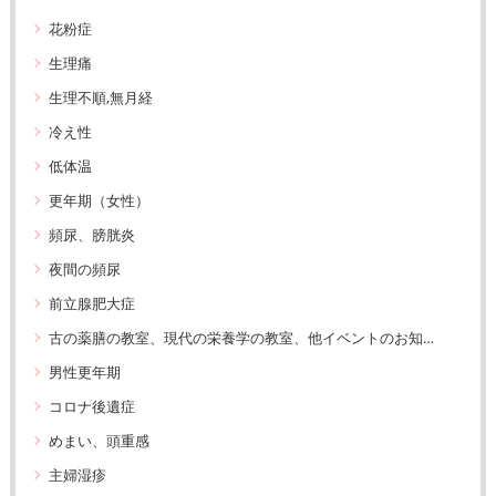
花粉症
生理痛
生理不順,無月経
冷え性
低体温
更年期（女性）
頻尿、膀胱炎
夜間の頻尿
前立腺肥大症
古の薬膳の教室、現代の栄養学の教室、他イベントのお知らせ
男性更年期
コロナ後遺症
めまい、頭重感
主婦湿疹