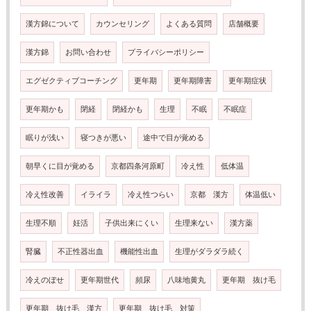
漢方錦について
カウンセリング
よくある質問
店舗概要
漢方錦
お問い合わせ
プライバシーポリシー
エグゼクティブコーチング
更年期
更年期障害
更年期症状
更年期かも
閉経
閉経かも
生理
不眠
不眠症
眠りが浅い
寝つきが悪い
途中で目が覚める
朝早くに目が覚める
京都四条河原町
冷え性
低体温
冷え性改善
イライラ
冷え性つらい
京都 漢方
体温低い
生理不順
妊活
子供出来にくい
生理来ない
漢方薬
腎臓
不正性器出血
機能性出血
生理がダラダラ続く
冷えのぼせ
更年期世代
頻尿
八味地黄丸
更年期 抜け毛
更年期 抜け毛 漢方
更年期 抜け毛 対策