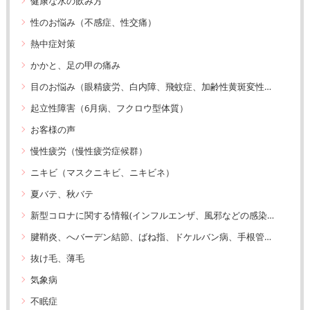
健康な水の飲み方
性のお悩み（不感症、性交痛）
熱中症対策
かかと、足の甲の痛み
目のお悩み（眼精疲労、白内障、飛蚊症、加齢性黄斑変性、緑内障）
起立性障害（6月病、フクロウ型体質）
お客様の声
慢性疲労（慢性疲労症候群）
ニキビ（マスクニキビ、ニキビネ）
夏バテ、秋バテ
新型コロナに関する情報(インフルエンザ、風邪などの感染症予防も含みます）
腱鞘炎、へバーデン結節、ばね指、ドケルバン病、手根管症候群、リウマチ
抜け毛、薄毛
気象病
不眠症