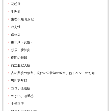
花粉症
生理痛
生理不順,無月経
冷え性
低体温
更年期（女性）
頻尿、膀胱炎
夜間の頻尿
前立腺肥大症
古の薬膳の教室、現代の栄養学の教室、他イベントのお知らせ
男性更年期
コロナ後遺症
めまい、頭重感
主婦湿疹