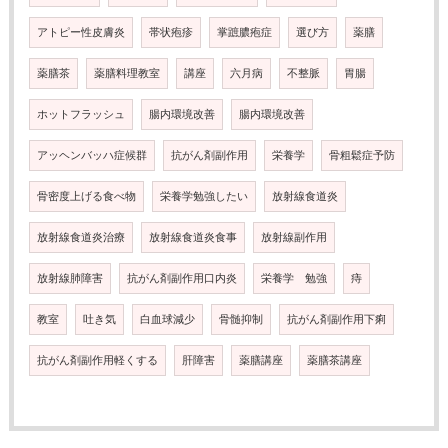
アトピー性皮膚炎
帯状疱疹
掌蹠膿疱症
選び方
薬膳
薬膳茶
薬膳料理教室
講座
六月病
不整脈
胃腸
ホットフラッシュ
腸内環境改善
腸内環境改善
アッヘンバッハ症候群
抗がん剤副作用
栄養学
骨粗鬆症予防
骨密度上げる食べ物
栄養学勉強したい
放射線食道炎
放射線食道炎治療
放射線食道炎食事
放射線副作用
放射線肺障害
抗がん剤副作用口内炎
栄養学 勉強
痔
教室
吐き気
白血球減少
骨髄抑制
抗がん剤副作用下痢
抗がん剤副作用軽くする
肝障害
薬膳講座
薬膳茶講座