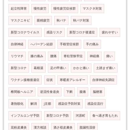
起立性障害
慢性疲労
慢性疲労症候群
マスクネ対策
マスクニキビ
眼精疲労
秋バテ
秋バテ対策
新型コロナウイルス
感染リスク
新型コロナ後遺症
疲れやすい
自律神経
へバーデン結節
手根管症候群
手の痛み
リウマチ
膝の痛み
腰痛
脊柱管狭窄症
神経痛
痛い
新型コロナ
葛根湯
足の甲痛い
かかと痛い
土踏まず痛い
ワクチン接種後遺症
症状
寒暖差アレルギー
自律神経失調症
椎間板ヘルニア
逆流性食道炎
下痢
腹痛
脳梗塞
暑熱順化
解消
j京都
感染症予防対策
感染症流行
インフルエンザ予防
新型コロナ予防
河原町
食べ過ぎ胃もたれ
花粉皮膚炎
漢方相談
酒さ様皮膚炎
脂漏性湿疹