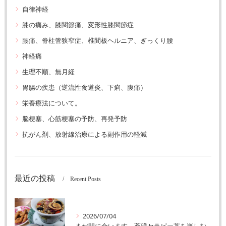
自律神経
膝の痛み、膝関節痛、変形性膝関節症
腰痛、脊柱管狭窄症、椎間板ヘルニア、ぎっくり腰
神経痛
生理不順、無月経
胃腸の疾患（逆流性食道炎、下痢、腹痛）
栄養療法について。
脳梗塞、心筋梗塞の予防、再発予防
抗がん剤、放射線治療による副作用の軽減
最近の投稿
Recent Posts
2026/07/04