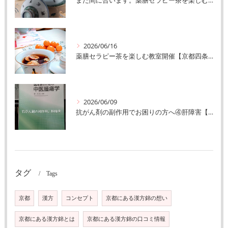
まだ間に合います。薬膳セラピー茶を楽しむ教室【京都四条河原町漢方錦】
2026/06/16
薬膳セラピー茶を楽しむ教室開催【京都四条河原町漢方錦】
2026/06/09
抗がん剤の副作用でお困りの方へ④肝障害【京都四条河原町漢方錦】
タグ
Tags
京都
漢方
コンセプト
京都にある漢方錦の想い
京都にある漢方錦とは
京都にある漢方錦の口コミ情報