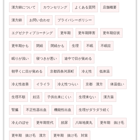
漢方錦について
カウンセリング
よくある質問
店舗概要
漢方錦
お問い合わせ
プライバシーポリシー
エグゼクティブコーチング
更年期
更年期障害
更年期症状
更年期かも
閉経
閉経かも
生理
不眠
不眠症
眠りが浅い
寝つきが悪い
途中で目が覚める
朝早くに目が覚める
京都四条河原町
冷え性
低体温
冷え性改善
イライラ
冷え性つらい
京都 漢方
体温低い
生理不順
妊活
子供出来にくい
生理来ない
漢方薬
腎臓
不正性器出血
機能性出血
生理がダラダラ続く
冷えのぼせ
更年期世代
頻尿
八味地黄丸
更年期 抜け毛
更年期 抜け毛 漢方
更年期 抜け毛 対策