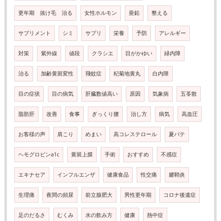
更年期 抜け毛 治る
女性ホルモン
亜鉛
整える
サプリメント
シミ
サプリ
栄養
予防
アレルギー
対策
紫外線
値段
クラシエ
目がかゆい
緑内障
治る
加齢黄斑変性
飛蚊症
杞菊地黄丸
白内障
目の症状
目の病気
肝臓数値高い
原因
気象病
五苓散
脂肪肝
改善
食事
ぎっくり腰
治し方
病気
高血圧
お客様の声
肩こり
めまい
高コレステロール
夏バテ
ヘモグロビンa1c
黄斑上膜
手術
おすすめ
不感症
エキナセア
インフルエンザ
健康食品
性交痛
腱鞘炎
生理痛
夜間の頻尿
前立腺肥大
男性更年期
コロナ後遺症
足のだるさ
むくみ
水の飲み方
健康
熱中症