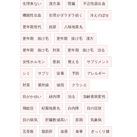
生理来ない
漢方薬
腎臓
不正性器出血
機能性出血
生理がダラダラ続く
冷えのぼせ
更年期世代
頻尿
八味地黄丸
更年期 抜け毛
更年期 抜け毛 漢方
更年期 抜け毛 対策
更年期 抜け毛 治る
女性ホルモン
亜鉛
整える
サプリメント
シミ
サプリ
栄養
予防
アレルギー
対策
紫外線
値段
クラシエ
目がかゆい
緑内障
治る
加齢黄斑変性
飛蚊症
杞菊地黄丸
白内障
目の症状
目の病気
肝臓数値高い
原因
気象病
五苓散
脂肪肝
改善
食事
ぎっくり腰