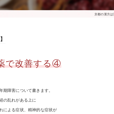
京都の漢方は
】
薬で改善する④
年期障害について書きます。
経の乱れがある上に
れによる症状、精神的な症状が