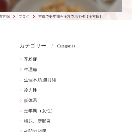
漢方錦
ブログ
京都で更年期を漢方で治す④【漢方錦】
カテゴリー
Categories
花粉症
生理痛
生理不順,無月経
冷え性
低体温
更年期（女性）
頻尿、膀胱炎
夜間の頻尿