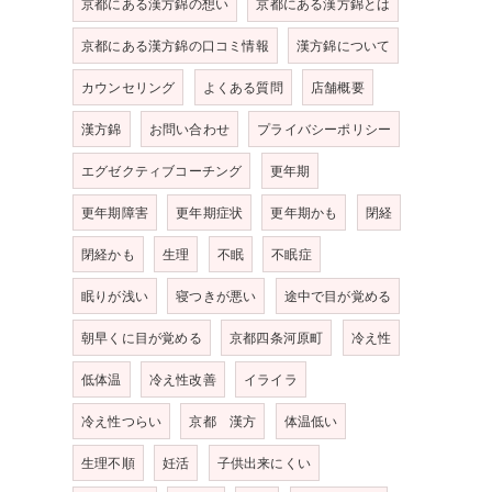
京都にある漢方錦の想い
京都にある漢方錦とは
京都にある漢方錦の口コミ情報
漢方錦について
カウンセリング
よくある質問
店舗概要
漢方錦
お問い合わせ
プライバシーポリシー
エグゼクティブコーチング
更年期
更年期障害
更年期症状
更年期かも
閉経
閉経かも
生理
不眠
不眠症
眠りが浅い
寝つきが悪い
途中で目が覚める
朝早くに目が覚める
京都四条河原町
冷え性
低体温
冷え性改善
イライラ
冷え性つらい
京都 漢方
体温低い
生理不順
妊活
子供出来にくい