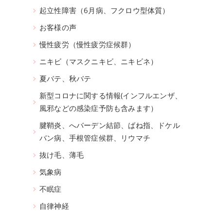
起立性障害（6月病、フクロウ型体質）
お客様の声
慢性疲労（慢性疲労症候群）
ニキビ（マスクニキビ、ニキビネ）
夏バテ、秋バテ
新型コロナに関する情報(インフルエンザ、
風邪などの感染症予防も含みます）
腱鞘炎、へバーデン結節、ばね指、ドケル
バン病、手根管症候群、リウマチ
抜け毛、薄毛
気象病
不眠症
自律神経